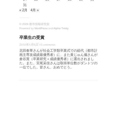
31
« 2月
4月 »
© 2026 都市情報研究室
Powered by
WordPress
and
Alpha Trinity
卒業生の受賞
2014年3月8日 / 0 comments
北田春華さんが社会工学類卒業式での総代（都市計
画主専攻成績最優秀者）に、また黄じゅん儀さんが
倉谷賞（卒業研究＋成績優秀者）に選出されまし
た。また、宮尾采佳さんは取得単位数がダントツの
一位でした。皆さん、おめでとう。