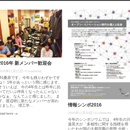
2016年 新メンバー歓迎会
2016年12月22日 / 0 comments
M1桑原です。今年も残りわずかです
ね！ 1年があっという間に感じます。
そういえば、今の4年生とは昨年に比
べてだいぶ仲良くなったんじゃない
かなぁ、なんてふと感じました。 ま
ず、渡辺研に新たなメンバーが加わ
情報シンポ2016
りました。 理工学…
2016年12月10日 / 0 comments
Read more →
今年のシンポジウムでは、4年生の
邉晃大が「多核性に関する指標を用
いたわが国の大都市圏の形態 分析 -