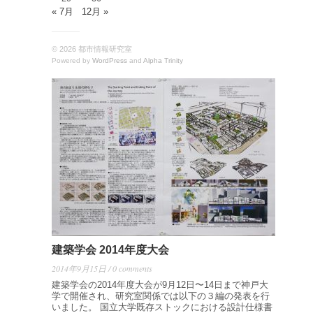
« 7月
12月 »
© 2026 都市情報研究室
Powered by
WordPress
and
Alpha Trinity
建築学会 2014年度大会
2014年9月15日 / 0 comments
建築学会の2014年度大会が9月12日〜14日まで神戸大
学で開催され、研究室関係では以下の３編の発表を行
いました。 国立大学既存ストックにおける設計仕様書