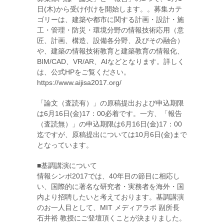
日(木)から受け付けを開始します。。募集カテ
ゴリーは、建築や都市に関する計画・設計・施
工・管理・防災・環境分野の情報技術応用（意
匠、計画、構造、設備各分野、及びその融合）
や、建築の情報技術教育と建築教育の情報化、
BIM/CAD、VR/AR、AIなどとなります。詳しく
は、公式HPをご覧ください。
https://www.aijisa2017.org/
「論文（査読有）」の原稿提出および申込期限
は6月16日(金)17：00必着です。一方、「報告
（査読無）」の申込期限は6月16日(金)17：00
迄ですが、原稿提出については10月6日(金)まで
となっています。
■基調講演について
情報シンポ2017では、40年目の節目に相応し
い、国際的に著名な研究者・実務者を海外・国
内より招聘したいと考えております。基調講演
のお一人目として、MIT メディアラボ 副所長
石井裕 教授にご登壇頂くことが決まりました。