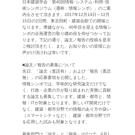
日本建築学会「第40回情報･システム･利用･技
術シンポジウム（通称：情報シンポ）」のご案
内をさせて頂きます。2017年12月14日～12月
15日の2日間、東京田町・建築会館での開催と
なります。僭越ながら、40年目を迎える情報シ
ンポの企画運営の取り纏め役を仰せつかってお
ります。下記の通り、論文／報告の投稿を是非
ご検討頂きたく、また、お知り合いの皆様にお
声がけ頂ければ幸いです。
■論文／報告の募集について
先日、「論文（査読有）」および「報告（査読
無）」の応募要領を公開しました。
情報シンポでは、学術的な研究論文だけでな
く、行政・企業の方が取り組まれた実務に貢献
する論文も募集しています。建築・都市と、情
報・ITが対象となります。新しいIT開発だけで
なく、建築・都市分野での情報のあり方や扱い
（スマートシティなど）、建築・都市分野でIT
を応用した試みも対象となります。
募集部門は「論文」と「報告」の2つで、6月1