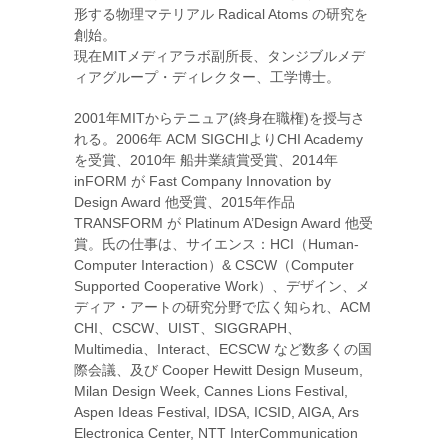
形する物理マテリアル Radical Atoms の研究を
創始。
現在MITメディアラボ副所長、タンジブルメデ
ィアグループ・ディレクター、工学博士。
2001年MITからテニュア(終身在職権)を授与さ
れる。2006年 ACM SIGCHIよりCHI Academy
を受賞、2010年 船井業績賞受賞、2014年
inFORM が Fast Company Innovation by
Design Award 他受賞、2015年作品
TRANSFORM が Platinum A’Design Award 他受
賞。氏の仕事は、サイエンス：HCI（Human-
Computer Interaction）& CSCW（Computer
Supported Cooperative Work）、デザイン、メ
ディア・アートの研究分野で広く知られ、ACM
CHI、CSCW、UIST、SIGGRAPH、
Multimedia、Interact、ECSCW など数多くの国
際会議、及び Cooper Hewitt Design Museum,
Milan Design Week, Cannes Lions Festival,
Aspen Ideas Festival, IDSA, ICSID, AIGA, Ars
Electronica Center, NTT InterCommunication