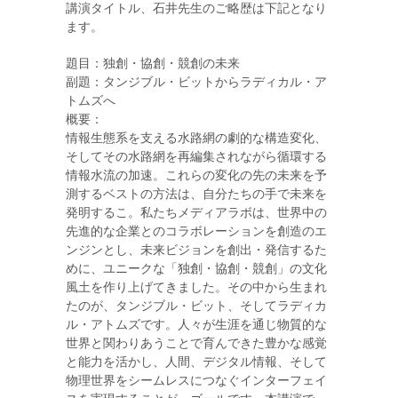
講演タイトル、石井先生のご略歴は下記となり
ます。
題目：独創・協創・競創の未来
副題：タンジブル・ビットからラディカル・ア
トムズへ
概要：
情報生態系を支える水路網の劇的な構造変化、
そしてその水路網を再編集されながら循環する
情報水流の加速。これらの変化の先の未来を予
測するベストの方法は、自分たちの手で未来を
発明するこ。私たちメディアラボは、世界中の
先進的な企業とのコラボレーションを創造のエ
ンジンとし、未来ビジョンを創出・発信するた
めに、ユニークな「独創・協創・競創」の文化
風土を作り上げてきました。その中から生まれ
たのが、タンジブル・ビット、そしてラディカ
ル・アトムズです。人々が生涯を通じ物質的な
世界と関わりあうことで育んできた豊かな感覚
と能力を活かし、人間、デジタル情報、そして
物理世界をシームレスにつなぐインターフェイ