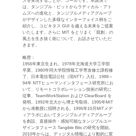
スを実現することが、ゴールです。本講演で
は、タンジブル・ビットからラディカル・アト
ムズへの進化と、タンジブルメディアグループ
がデザインした多様なインターフェイス例をご
紹介し、ユビキタス GUI を越える未来をご提案
いたします。さらに MIT をとリまく「競創」の
風土を生き抜く術について、お話させていただ
きます。
略歴：
1956年東京生まれ。1978年北海道大学工学部
卒業、1980年同大学院情報工学専攻修士課程修
了、日本電信電話公社（現NTT）入社。1988～
94年 NTTヒューマンインタフェース研究所にお
いて、リモートコラボレーション技術の研究に
従事、TeamWorkStation および ClearBoard を
発明。1992年北大から博士号取得。1995年MIT
から准教授に招聘される。1995年10月MITメデ
ィアラボにおいてタンジブルメディアグループ
を創設、直接操作・感知可能なタンジブルユー
ザインタフェース Tangible Bits の研究を開始。
2010年からは、ディジタル情報により動的に変